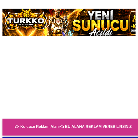
👉 Ko-cuce Reklam Alanı👈
BU ALANA REKLAM VEREBILIRSINIZ