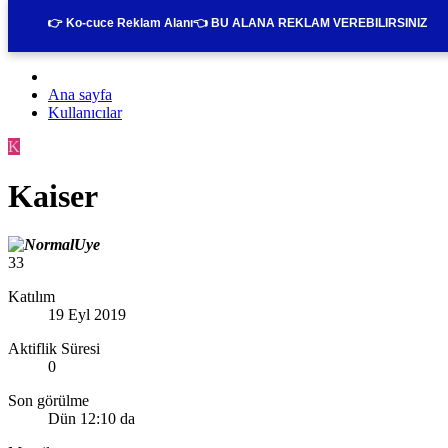
👉 Ko-cuce Reklam Alanı👈
BU ALANA REKLAM VEREBILIRSINIZ
Ana sayfa
Kullanıcılar
K
Kaiser
33
Katılım
19 Eyl 2019
Aktiflik Süresi
0
Son görülme
Dün 12:10 da