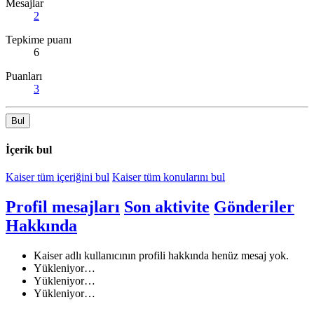
Mesajlar
2
Tepkime puanı
6
Puanları
3
Bul
İçerik bul
Kaiser tüm içeriğini bul
Kaiser tüm konularını bul
Profil mesajları
Son aktivite
Gönderiler
Hakkında
Kaiser adlı kullanıcının profili hakkında henüz mesaj yok.
Yükleniyor…
Yükleniyor…
Yükleniyor…