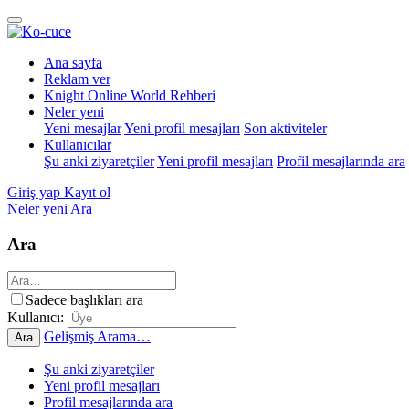
Ana sayfa
Reklam ver
Knight Online World Rehberi
Neler yeni
Yeni mesajlar
Yeni profil mesajları
Son aktiviteler
Kullanıcılar
Şu anki ziyaretçiler
Yeni profil mesajları
Profil mesajlarında ara
Giriş yap
Kayıt ol
Neler yeni
Ara
Ara
Sadece başlıkları ara
Kullanıcı:
Gelişmiş Arama…
Ara
Şu anki ziyaretçiler
Yeni profil mesajları
Profil mesajlarında ara