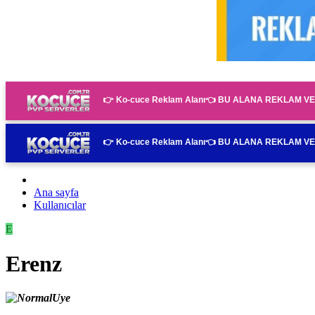
👉 Ko-cuce Reklam Alanı👈
BU ALANA REKLAM VER
👉 Ko-cuce Reklam Alanı👈
BU ALANA REKLAM VER
Ana sayfa
Kullanıcılar
E
Erenz