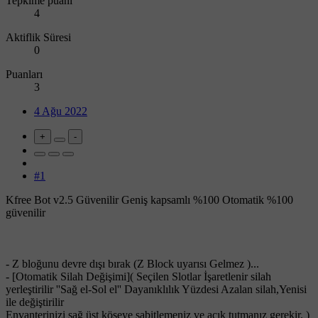
Tepkime puanı
4
Aktiflik Süresi
0
Puanları
3
4 Ağu 2022
+
-
#1
Kfree Bot v2.5 Güvenilir Geniş kapsamlı %100 Otomatik %100
güvenilir
- Z bloğunu devre dışı bırak (Z Block uyarısı Gelmez )...
- [Otomatik Silah Değişimi]( Seçilen Slotlar İşaretlenir silah
yerleştirilir ''Sağ el-Sol el'' Dayanıklılık Yüzdesi Azalan silah,Yenisi
ile değiştirilir
Envanterinizi sağ üst köşeye sabitlemeniz ve açık tutmanız gerekir. )