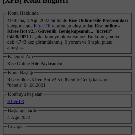
[XFB] Konu Bilgileri
Konu Hakkında
Merhaba,
4 Ağu 2022
tarihinde
Rise Online Hile Paylasımları
kategorisinde
KfreeTR
tarafından oluşturulan
Rise online -
Kfree Bot v2.5 Güvenilir Geniş kapsamlı... ''ücretli''
04.08.2021
başlıklı konuyu okuyorsunuz. Bu konu şimdiye
dek 4,743 kez görüntülenmiş, 0 yorum ve 0 tepki puanı
almıştır...
Kategori Adı
Rise Online Hile Paylasımları
Konu Başlığı
Rise online -Kfree Bot v2.5 Güvenilir Geniş kapsamlı...
''ücretli'' 04.08.2021
Konbuyu başlatan
KfreeTR
Başlangıç tarihi
4 Ağu 2022
Cevaplar