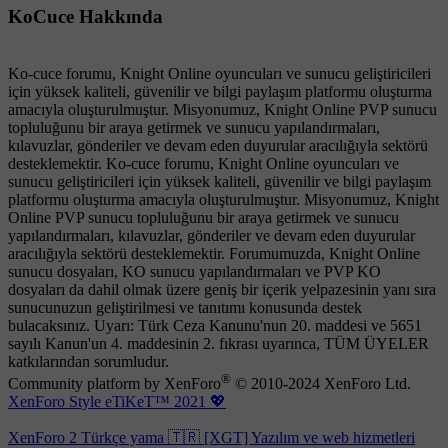
KoCuce Hakkında
Ko-cuce forumu, Knight Online oyuncuları ve sunucu geliştiricileri
için yüksek kaliteli, güvenilir ve bilgi paylaşım platformu oluşturma
amacıyla oluşturulmuştur. Misyonumuz, Knight Online PVP sunucu
topluluğunu bir araya getirmek ve sunucu yapılandırmaları,
kılavuzlar, gönderiler ve devam eden duyurular aracılığıyla sektörü
desteklemektir. Ko-cuce forumu, Knight Online oyuncuları ve
sunucu geliştiricileri için yüksek kaliteli, güvenilir ve bilgi paylaşım
platformu oluşturma amacıyla oluşturulmuştur. Misyonumuz, Knight
Online PVP sunucu topluluğunu bir araya getirmek ve sunucu
yapılandırmaları, kılavuzlar, gönderiler ve devam eden duyurular
aracılığıyla sektörü desteklemektir. Forumumuzda, Knight Online
sunucu dosyaları, KO sunucu yapılandırmaları ve PVP KO
dosyaları da dahil olmak üzere geniş bir içerik yelpazesinin yanı sıra
sunucunuzun geliştirilmesi ve tanıtımı konusunda destek
bulacaksınız. Uyarı: Türk Ceza Kanunu'nun 20. maddesi ve 5651
sayılı Kanun'un 4. maddesinin 2. fıkrası uyarınca, TÜM ÜYELER
katkılarından sorumludur.
®
Community platform by XenForo
© 2010-2024 XenForo Ltd.
XenForo Style eTiKeT™ 2021 💖
XenForo 2 Türkçe yama 🇹🇷 [XGT] Yazılım ve web hizmetleri