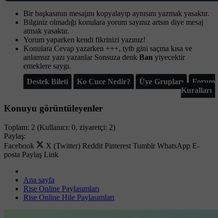
Bir başkasının mesajını kopyalayıp aynısını yazmak yasaktır.
Bilginiz olmadığı konulara yorum sayınız artsın diye mesaj
atmak yasaktır.
Yorum yaparken kendi fikrinizi yazınız!
Konulara Cevap yazarken +++, tytb gini saçma kısa ve
anlamsız yazı yazanlar Sonsuza denk
Ban
yiyecektir
emeklere saygı.
Destek Bileti
Ko Cuce Nedir?
Üye Grupları
Forum
Kuralları
Konuyu görüntüleyenler
Toplam: 2 (Kullanıcı: 0, ziyaretçi: 2)
Paylaş:
Facebook
X (Twitter)
Reddit
Pinterest
Tumblr
WhatsApp
E-
posta
Paylaş
Link
Ana sayfa
Rise Online Paylasımları
Rise Online Hile Paylasımları