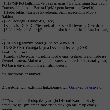
- [ HP/MP Pot kullanımı Ve % ayarlaması](Uygulamanın Size Sabit
Tutmuş olduğu skill Barına Hp/Mp potu koymanız Gerekir)
- [Hedef bilgisi](Listeye Eklediğiniz,Sizin seçeceğiniz Mob'a
Saldırır)
- [2 dil desteğil](Türkçe-ingilizce)
- [Z atak isteğe Bağlı](Seçenek olarak Z skill Devrede/Devredışı)
- [Saldırı Menzili Sınırı](Bulunduğu slot haricindeki slotlara koşmaz)
---
- [PRIEST](Takviye Ayarı )(Oto heal-Oto buff)
- [ARCHER]( Yaratığa koşma Devrede/Devredışı Z+R
>---BONUS---<
- [Captcha Devredışı] (Captcha Kod uyarısı Gelmez-Geldiğinde ise
Oyundan atmaz-Makro algılandı uyarısı vermez karakter atak yapar,
Pot basar dayanıklılığı düşen silahı değişir.
* Güncellemeler sürüyor...
Ziyaretçiler için gizlenmiş link,görmek için
Giriş yap veya üye ol.
***Yazılım ücretli olup detaylar için Discord Kanalımızı ziyaret
etmeyi ve gelişmelerden haberdar olmak için bizi takip etmeyi
unutmayın..