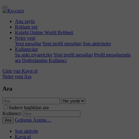
Ana sayfa
Reklam ver
Knight Online World Rehberi
Neler yeni
Yeni mesajlar
Yeni profil mesajları
Son aktiviteler
Kullanıcılar
Şu anki ziyaretçiler
Yeni profil mesajları
Profil mesajlarında
ara
Doğrulanmış Kullanıcı
Giriş yap
Kayıt ol
Neler yeni
Ara
Ara
Sadece başlıkları ara
Kullanıcı:
Gelişmiş Arama…
Ara
Son aktivite
Kayıt ol