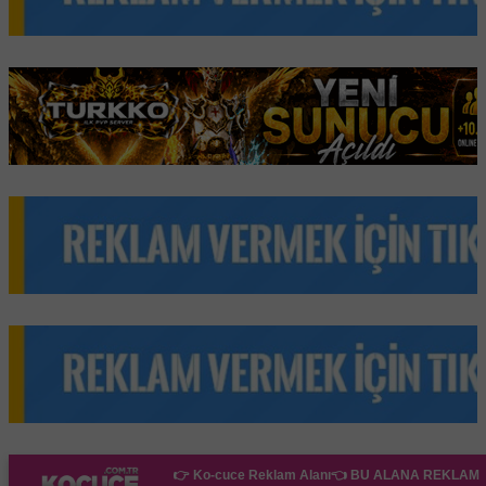
👉 Ko-cuce Reklam Alanı👈
BU ALANA REKLAM