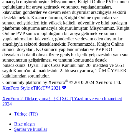
amacıyla oluşturulmuştur. Misyonumuz, Knight Online PVP sunucu
topluluğunu bir araya getirmek ve sunucu yapılandırmaları,
kılavuzlar, gönderiler ve devam eden duyurular aracılığıyla sektörü
desteklemektir. Ko-cuce forumu, Knight Online oyuncuları ve
sunucu geliştiricileri için yüksek kaliteli, güvenilir ve bilgi paylaşım
platformu oluşturma amacıyla oluşturulmuştur. Misyonumuz, Knight
Online PVP sunucu topluluğunu bir araya getirmek ve sunucu
yapılandırmaları, kılavuzlar, gönderiler ve devam eden duyurular
aracılığıyla sektörü desteklemektir. Forumumuzda, Knight Online
sunucu dosyaları, KO sunucu yapılandırmaları ve PVP KO
dosyaları da dahil olmak üzere geniş bir içerik yelpazesinin yanı sıra
sunucunuzun geliştirilmesi ve tanıtımı konusunda destek
bulacaksınız. Uyarı: Türk Ceza Kanunu'nun 20. maddesi ve 5651
sayılı Kanun'un 4. maddesinin 2. fıkrası uyarınca, TÜM ÜYELER
katkılarından sorumludur.
®
Community platform by XenForo
© 2010-2024 XenForo Ltd.
XenForo Style eTiKeT™ 2021 💖
XenForo 2 Türkçe yama 🇹🇷 [XGT] Yazılım ve web hizmetleri
2024
Türkçe (TR)
Bize ulaşın
Şartlar ve kurallar