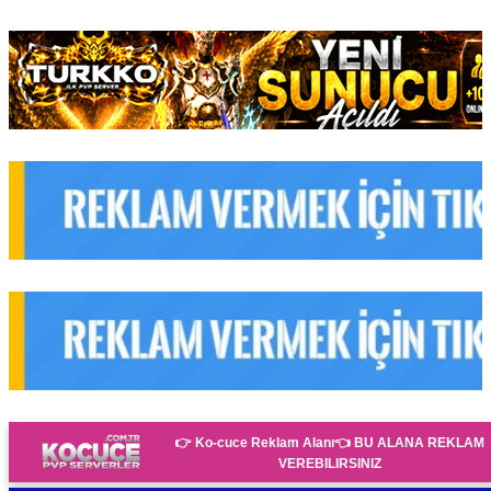
👉 Ko-cuce Reklam Alanı👈
BU ALANA REKLAM
VEREBILIRSINIZ