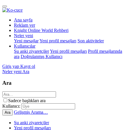
Ana sayfa
Reklam ver
Knight Online World Rehberi
Neler yeni
Yeni mesajlar
Yeni profil mesajları
Son aktiviteler
Kullanıcılar
Şu anki ziyaretçiler
Yeni profil mesajları
Profil mesajlarında
ara
Doğrulanmış Kullanıcı
Giriş yap
Kayıt ol
Neler yeni
Ara
Ara
Sadece başlıkları ara
Kullanıcı:
Gelişmiş Arama…
Ara
Şu anki ziyaretçiler
Yeni profil mesajları