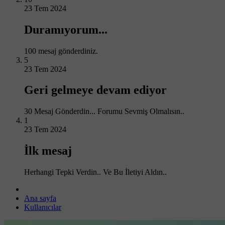
23 Tem 2024
Duramıyorum...
100 mesaj gönderdiniz.
5
23 Tem 2024
Geri gelmeye devam ediyor
30 Mesaj Gönderdin... Forumu Sevmiş Olmalısın..
1
23 Tem 2024
İlk mesaj
Herhangi Tepki Verdin.. Ve Bu İletiyi Aldın..
Ana sayfa
Kullanıcılar