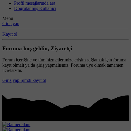
Profil mesajlarında ara
Doğrulanmış Kullanıcı
Menü
Giriş yap
Kayıt ol
Foruma hoş geldin, Ziyaretçi
Forum içeriğine ve tüm hizmetlerimize erişim sağlamak için foruma
kayıt olmalı ya da giriş yapmalısınız. Foruma üye olmak tamamen
ücretsizdir.
Giriş yap
Şimdi kayıt ol